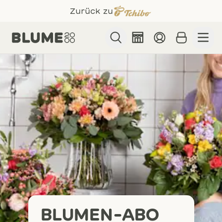
Zurück zu
Suche
BLUMEN & GESCHENKE
Verschicke Blumen mit Grußkarte & Geschenk!
ANLÄSSE
Finde für jeden Anlass die passenden Blumen!
BLUMEN-ABO