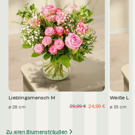
Lieblingsmensch M
Weiße Lilie
29,99 €
24,99 €
ø
28
cm
ø
35
cm
Zu allen Blumensträußen