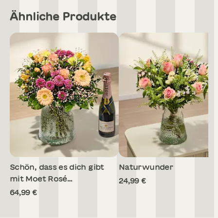
Ähnliche Produkte
Schön, dass es dich gibt
Naturwunder
mit Moet Rosé
24,99 €
Champagner 375ml
64,99 €