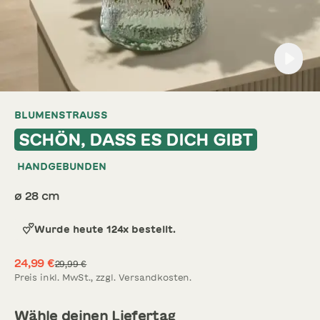
BLUMENSTRAUSS
SCHNITTBLUMEN
NEU
SCHÖN, DASS ES DICH GIBT
HANDGEBUNDEN
SOMMERBLUMEN
ø
28
cm
Wurde heute 124x bestellt.
24,99 €
29,99 €
Preis inkl. MwSt., zzgl. Versandkosten.
Wähle deinen Liefertag