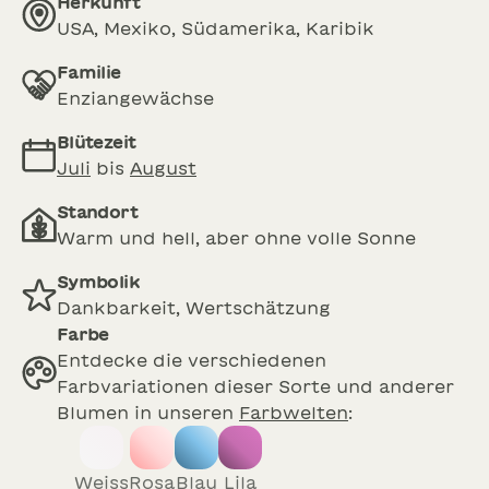
Herkunft
USA, Mexiko, Südamerika, Karibik
Familie
Enziangewächse
Blütezeit
Juli
bis
August
Standort
Warm und hell, aber ohne volle Sonne
Symbolik
Dankbarkeit, Wertschätzung
Farbe
Entdecke die verschiedenen
Farbvariationen dieser Sorte und anderer
Blumen in unseren
Farbwelten
:
weiss
rosa
blau
lila