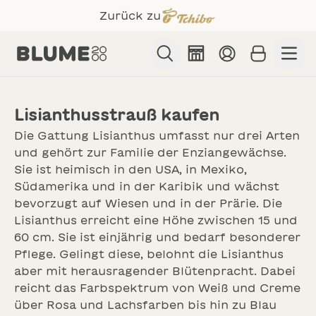
Zurück zu
Suche
Lisianthus
Lisianthusstrauß kaufen
BLUMEN & GESCHENKE
Verschicke Blumen mit Grußkarte & Geschenk!
Die Gattung Lisianthus umfasst nur drei Arten
und gehört zur Familie der Enziangewächse.
Sie ist heimisch in den USA, in Mexiko,
Südamerika und in der Karibik und wächst
bevorzugt auf Wiesen und in der Prärie. Die
Lisianthus erreicht eine Höhe zwischen 15 und
60 cm. Sie ist einjährig und bedarf besonderer
Pflege. Gelingt diese, belohnt die Lisianthus
aber mit herausragender Blütenpracht. Dabei
ANLÄSSE
reicht das Farbspektrum von Weiß und Creme
Finde für jeden Anlass die passenden Blumen!
über Rosa und Lachsfarben bis hin zu Blau