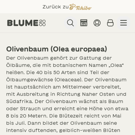
Zurück zu
Suche
Olivenbaum kaufen
Olivenbaum (Olea europaea)
BLUMEN & GESCHENKE
Verschicke Blumen mit Grußkarte & Geschenk!
Der Olivenbaum gehört zur Gattung der
Ölbäume, die mit botanischem Namen „Olea“
heißen. Die 40 bis 50 Arten sind Teil der
Ölbaumgewächse (Oleaceae). Der Olivenbaum
ist hauptsächlich am Mittelmeer verbreitet,
mit Ausbreitung in Richtung Naher Osten und
Südafrika. Der Olivenbaum wächst als Baum
oder Strauch und erreicht eine Höhe von etwa
8 bis 20 Metern. Die Blütezeit reicht von Mai
ANLÄSSE
bis Juli. Dann bildet der Olivenbaum seine
Finde für jeden Anlass die passenden Blumen!
intensiv duftenden, gelblich-weißen Blüten