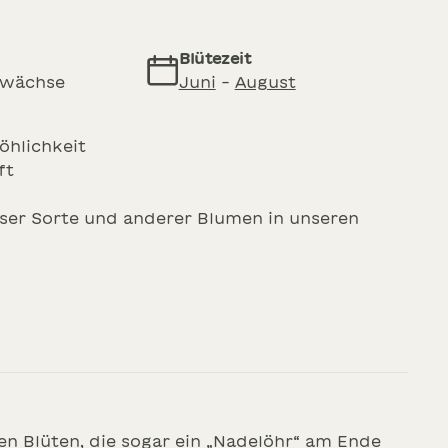
Blütezeit
ewächse
Juni
-
August
öhlichkeit
ft
ser Sorte und anderer Blumen in unseren
hen Blüten, die sogar ein „Nadelöhr“ am Ende