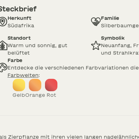
Steckbrief
Herkunft
Familie
Südafrika
Silberbaumg
Standort
Symbolik
Warm und sonnig, gut
Neuanfang, Fr
belüftet
und Strahlkra
Farbe
Entdecke die verschiedenen Farbvariationen die
Farbwelten
:
gelb
orange
rot
ls Zierpflanze mit ihren vielen langen nadelähnlic