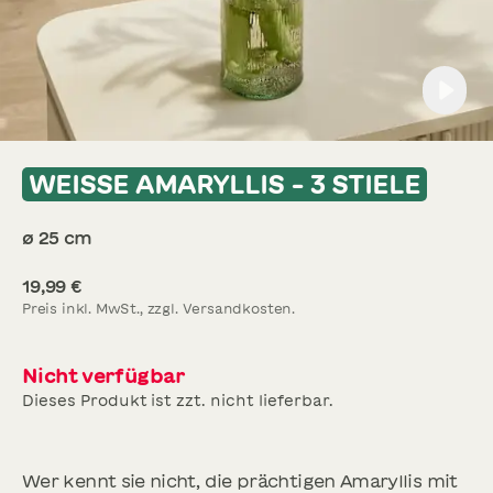
WEISSE AMARYLLIS - 3 STIELE
SCHNITTBLUMEN
NEU
ø
25
cm
SOMMERBLUMEN
19,99 €
Preis inkl. MwSt., zzgl. Versandkosten.
Nicht verfügbar
Dieses Produkt ist zzt. nicht lieferbar.
Wer kennt sie nicht, die prächtigen
Amaryllis
mit